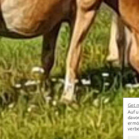
Get m
Auf u
davo
ermög
verb