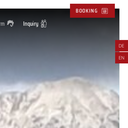
BOOKING
arm
Inquiry
DE
EN