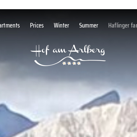
artments
Prices
Winter
Summer
Haflinger f